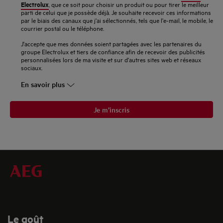
Electrolux
, que ce soit pour choisir un produit ou pour tirer le meilleur
mail
parti de celui que je possède déjà. Je souhaite recevoir ces informations
par le biais des canaux que j'ai sélectionnés, tels que l'e-mail, le mobile, le
courrier postal ou le téléphone.
J'accepte que mes données soient partagées avec les partenaires du
groupe Electrolux et tiers de confiance afin de recevoir des publicités
personnalisées lors de ma visite et sur d'autres sites web et réseaux
sociaux.
En savoir plus
Je m’inscris
Le goût