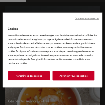
tester les différentes possibilités, de la cuisine
traditionnelle à la cuisine à la vapeur.
Continuer sans accepter
Cookies
Nous utilisons des cookies et autres technologies pour l’optimisation du site ainsi qu’à des fins
promotionnelles et marketing. Nous partageons également des informations concernant
votre utilisation de notre site Web avec nos partenaires de réseaux sociaux, publicitaires et
analytiques. En cliquant sur « Autoriser tous les cookies », vous acceptez l'utilisation des
Pain maison lardons
cookies. En cliquant « Continuer sans accepter » vous bloquez certains types de cookies et
votre expérience de navigation et les services que nous sommes en mesure de vous offrir
peuvent être impactés. Pour plus d'informations, veuillez consulter notre déclaration
relative aux cookies.
Paramètres des cookies
Autoriser tous les cookies
Gaspacho aux crevettes