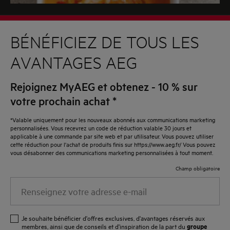
BÉNÉFICIEZ DE TOUS LES
AVANTAGES AEG
Rejoignez MyAEG et obtenez - 10 % sur
votre prochain achat
*
*Valable uniquement pour les nouveaux abonnés aux communications marketing
personnalisées. Vous recevrez un code de réduction valable 30 jours et
applicable à une commande par site web et par utilisateur. Vous pouvez utiliser
cette réduction pour l'achat de produits finis sur https://www.aeg.fr/ Vous pouvez
vous désabonner des communications marketing personnalisées à tout moment.
Champ obligatoire
Renseignez
votre
adresse
Je souhaite bénéficier d'offres exclusives, d'avantages réservés aux
e-
groupe
membres, ainsi que de conseils et d'inspiration de la part du