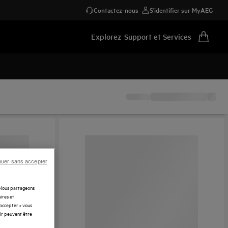
Contactez-nous
S'identifier sur MyAEG
Explorez
Support et Services
nuer sans accepter
. Nous partageons
ires et
 accepter » vous
rir peuvent être