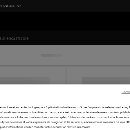
'esprit assurée
eur encastrable
Conti
des cookies et autres technologies pour l’optimisation du site ainsi qu’à des fins promotionnelles et marketing
nformations concernant votre utilisation de notre site Web avec nos partenaires de réseaux sociaux, publicita
cliquant sur « Autoriser tous les cookies », vous acceptez l'utilisation des cookies. En cliquant « Continuer sans
s types de cookies et votre expérience de navigation et les services que nous sommes en mesure de vous off
plus d'informations, veuillez consulter notre déclaration relative aux cookies.