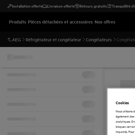
Installation offerte
Livraison offerte
Retours gratuits
Tranquillité d
Produits
Pièces détachées et accessoires
Nos offres
AEG
Réfrigérateur et congélateur
Congélateurs
Congélat
Cookies
Nous utilisons 
également des i
analytiques. En 
bloquez certain
impactés. Pour 