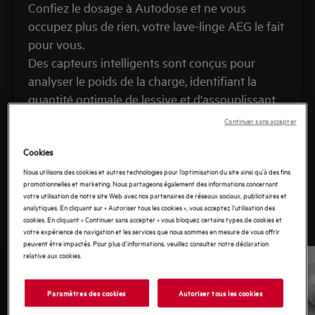
Confiez le dosage à Autodose et ne vous
occupez plus de rien, votre lave-linge AEG le fait
pour vous.
Des capteurs intelligents sont conçus pour
analyser le poids de la charge, identifiant la
quantité optimale de lessive et d'assouplissant
requis pour chaque cycle.
Continuer sans accepter
Pratique et simple, cette technologie vous
Cookies
permet de prendre soin de vos vêtements plus
longtemps.
Nous utilisons des cookies et autres technologies pour l’optimisation du site ainsi qu’à des fins
promotionnelles et marketing. Nous partageons également des informations concernant
* basé sur la charge de consommation moyenne
votre utilisation de notre site Web avec nos partenaires de réseaux sociaux, publicitaires et
(réf. JRC109033 EUR 28809 EN)
analytiques. En cliquant sur « Autoriser tous les cookies », vous acceptez l'utilisation des
cookies. En cliquant « Continuer sans accepter » vous bloquez certains types de cookies et
votre expérience de navigation et les services que nous sommes en mesure de vous offrir
peuvent être impactés. Pour plus d'informations, veuillez consulter notre déclaration
relative aux cookies.
Paramètres des cookies
Autoriser tous les cookies