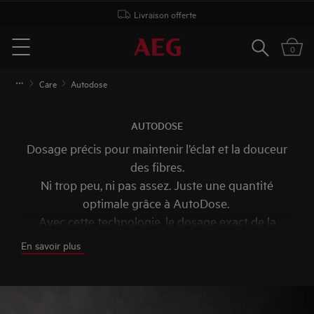
Livraison offerte
Rechercher
0
Menu
Care
Autodose
AUTODOSE
Dosage précis pour maintenir l’éclat et la douceur
des fibres.
Ni trop peu, ni pas assez. Juste une quantité
optimale grâce à AutoDose.
Avec cette technologie, le dosage exact de la
lessive et de l'assouplissant est ajouté à votre cycle
En savoir plus
de lavage. AutoDose vous permet de garder jours
après jours l'aspect neuf de tous vos vêtements.
Découvrez AutoDose en vidéo.