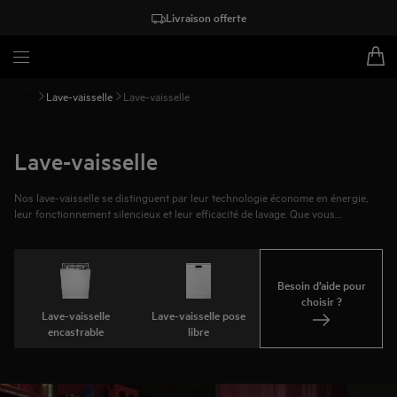
Livraison offerte
Lave-vaisselle
Lave-vaisselle
Lave-vaisselle
Nos lave-vaisselle se distinguent par leur technologie économe en énergie,
leur fonctionnement silencieux et leur efficacité de lavage. Que vous
recherchiez un modèle encastrable pour une intégration harmonieuse ou un
lave-vaisselle pose libre pour une installation flexible, vous trouverez ici celui
qui répond à votre foyer et à vos besoins.
Besoin d’aide pour
choisir ?
Lave-vaisselle
Lave-vaisselle pose
encastrable
libre