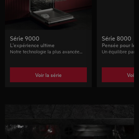
Série 9000
Série 8000
L’expérience ultime
Pensée pour le 
Notre technologie la plus avancée
Un équilibre parfa
pour le silence, la précision de lavage
fonctionnalités int
et l’efficacité. Pour celles et ceux qui
et performance. Po
veulent le meilleur du meilleur.
qui veulent d’exce
Voir la série
Voir 
chaque jour.