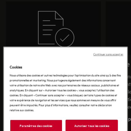
Continuer sans accepter
Conditions Générales du site
Politique
Cookies
internet AEG
Nous utilisons des cookies et autres technologies pour l’optimisation du site ainsi qu’à des fins
Prenez con
promotionnelles et marketing. Nous partageons également des informations concernant
concernant
En donnant votre consentement et en
votre utilisation de notre site Web avec nos partenaires de réseaux sociaux, publicitaires et
analytiques. En cliquant sur « Autoriser tous les cookies », vous acceptez l'utilisation des
personnelle
utilisant le site internet AEG, ou en
cookies. En cliquant « Continuer sans accepter » vous bloquez certains types de cookies et
de l'utilisa
téléchargeant des documents à partir de
votre expérience de navigation et les services que nous sommes en mesure de vous offrir
peuvent être impactés. Pour plus d'informations, veuillez consulter notre déclaration
les partage
notre site, vous acceptez nos termes et
relative aux cookies.
conditions associées.
En savoir p
Paramètres des cookies
Autoriser tous les cookies
En savoir plus