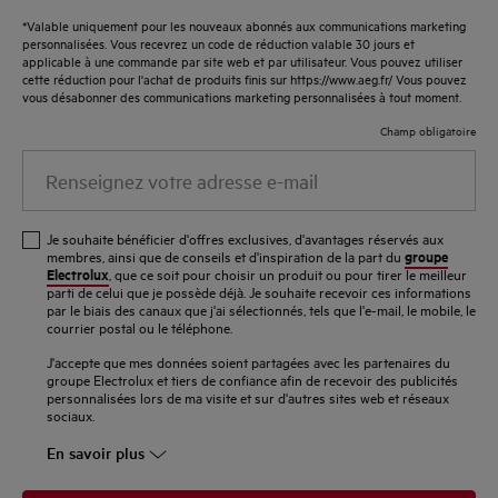
*Valable uniquement pour les nouveaux abonnés aux communications marketing
personnalisées. Vous recevrez un code de réduction valable 30 jours et
applicable à une commande par site web et par utilisateur. Vous pouvez utiliser
cette réduction pour l'achat de produits finis sur https://www.aeg.fr/ Vous pouvez
vous désabonner des communications marketing personnalisées à tout moment.
Champ obligatoire
Renseignez
votre
adresse
Je souhaite bénéficier d'offres exclusives, d'avantages réservés aux
e-
groupe
membres, ainsi que de conseils et d'inspiration de la part du
Electrolux
, que ce soit pour choisir un produit ou pour tirer le meilleur
mail
parti de celui que je possède déjà. Je souhaite recevoir ces informations
par le biais des canaux que j'ai sélectionnés, tels que l'e-mail, le mobile, le
courrier postal ou le téléphone.
J'accepte que mes données soient partagées avec les partenaires du
groupe Electrolux et tiers de confiance afin de recevoir des publicités
personnalisées lors de ma visite et sur d'autres sites web et réseaux
sociaux.
En savoir plus