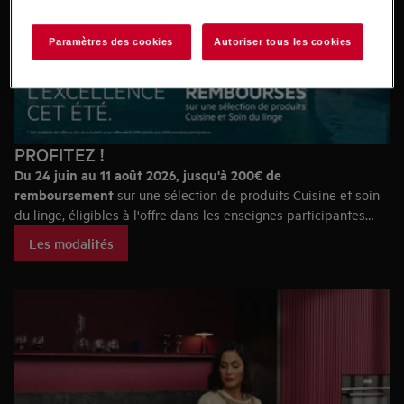
Paramètres des cookies
Autoriser tous les cookies
PROFITEZ !
Du 24 juin au 11 août 2026, jusqu'à 200€ de
remboursement
sur une sélection de produits Cuisine et soin
du linge, éligibles à l'offre dans les enseignes participantes
(hors aeg.fr Amazon et Marketplace).
Les modalités