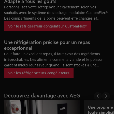
Adapté à tous les goûts
Personnalisez votre réfrigérateur exactement selon vos
souhaits avec le système de stockage modulaire CustomFlex®.
Les compartiments de la porte peuvent être changés et
déplacés en quelques secondes, vous offrant une liberté totale.
Voir le réfrigérateur-congélateur CustomFlex®
Des pinces pour les herbes. Des boîtes transparentes pour les
fromages. Des étagères sécurisées pour les produits laitiers,
les sauces et les condiments. Organisez votre réfrigérateur
Une réfrigération précise pour un repas
comme vous le désirez et optimisez votre espace de stockage.
exceptionnel
Pour faire un excellent repas, il faut avoir des ingrédients
irréprochables. Les aliments comme la viande et le poisson
gardent mieux leur saveur quand ils sont stockés à une
certaine température proche de 0 degré. C’est pourquoi nos
Voir les réfrigérateurs-congélateurs
réfrigérateurs-congélateurs sont équipés d’un compartiment
spécial Zéro degré, afin de garder vos ingrédients à la
température exacte qu’il leur faut. Ainsi, vous pouvez profiter
de viandes et de poissons d’une fraîcheur remarquable et
Découvrez davantage avec AEG
savourer chaque bouchée.
Une propreté 
toute simplici