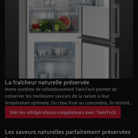
La fraîcheur naturelle préservée
Notre système de refroidissement TwinTech permet de
conserver les meilleures saveurs de la nature à leur
température optimale. Du chou frisé au concombre, ils restent
tous au meilleur de leur fraîcheur pendant plus longtemps. Les
Voir les réfrigérateurs-congélateurs avec TwinTech
feuilles et les pommes sont plus croquantes, et tout a plus de
goût. Grâce à son tiroir spacieux, si vous achetez beaucoup de
produits frais, il y a toujours de la place pour les conserver.
Les saveurs naturelles parfaitement préservées