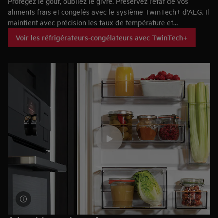
Protégez le goût, oubliez le givre. Préservez l’état de vos
aliments frais et congelés avec le système TwinTech+ d’AEG. Il
maintient avec précision les taux de température et
d’humidité, avec des fluctuations minimes, pour un congélateur
Voir les réfrigérateurs-congélateurs avec TwinTech+
sans givre et des produits frais dont la qualité reste
irréprochable. Les fruits et légumes restent croquants et pleins
de goût. La viande et le poisson sont aussi frais et colorés que
le jour de leur achat.