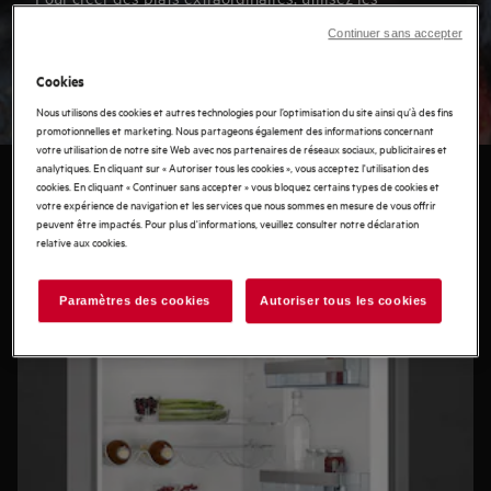
ingrédients les plus savoureux. Ceux-ci constituent la
Continuer sans accepter
base d'un repas d'exception. Le goût dépend de la
fraîcheur et de la conservation des aliments. Néanmoins,
Cookies
les besoins en matière de réfrigération diffèrent en
Nous utilisons des cookies et autres technologies pour l’optimisation du site ainsi qu’à des fins
fonction des régimes et des goûts de chacun.
promotionnelles et marketing. Nous partageons également des informations concernant
votre utilisation de notre site Web avec nos partenaires de réseaux sociaux, publicitaires et
analytiques. En cliquant sur « Autoriser tous les cookies », vous acceptez l'utilisation des
cookies. En cliquant « Continuer sans accepter » vous bloquez certains types de cookies et
votre expérience de navigation et les services que nous sommes en mesure de vous offrir
peuvent être impactés. Pour plus d'informations, veuillez consulter notre déclaration
relative aux cookies.
Paramètres des cookies
Autoriser tous les cookies