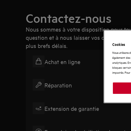
Contactez-nous
Nous sommes à votre disposition pour tout
question et à nous laisser vos coordonné
Cookies
plus brefs délais.
Nous utilisons 
également des i
Achat en ligne
analytiques. En 
bloquez certain
impactés. Pour 
Réparation
Extension de garantie