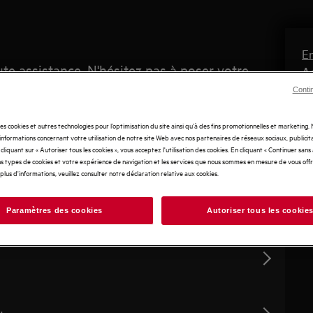
En
e assistance. N'hésitez pas à poser votre
As
es. Nous vous fournirons une réponse dans les
Co
Conti
Du
N
des cookies et autres technologies pour l’optimisation du site ainsi qu’à des fins promotionnelles et marketing
nformations concernant votre utilisation de notre site Web avec nos partenaires de réseaux sociaux, publicita
S'
cliquant sur « Autoriser tous les cookies », vous acceptez l'utilisation des cookies. En cliquant « Continuer sans
In
s types de cookies et votre expérience de navigation et les services que nous sommes en mesure de vous off
plus d'informations, veuillez consulter notre déclaration relative aux cookies.
in
Paramètres des cookies
Autoriser tous les cookie