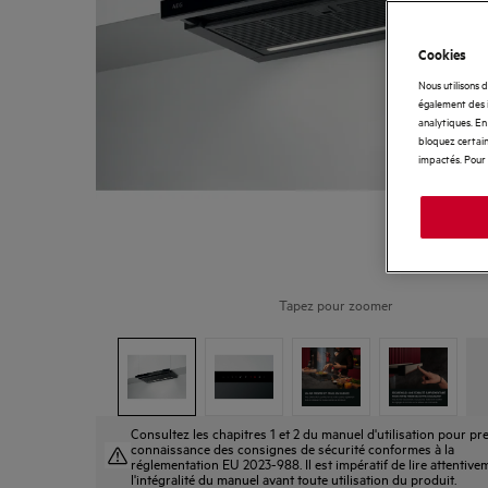
Cookies
Nous utilisons 
également des i
analytiques. En 
bloquez certain
impactés. Pour 
Tapez pour zoomer
Consultez les chapitres 1 et 2 du manuel d'utilisation pour pr
connaissance des consignes de sécurité conformes à la
réglementation EU 2023-988. Il est impératif de lire attentive
l'intégralité du manuel avant toute utilisation du produit.