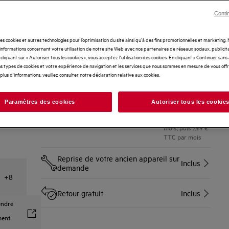
Tranquillité d'esprit assurée
Inclus
Conti
Extension de Garantie 5 ans
149 €
des cookies et autres technologies pour l’optimisation du site ainsi qu’à des fins promotionnelles et marketing
nformations concernant votre utilisation de notre site Web avec nos partenaires de réseaux sociaux, publicita
cliquant sur « Autoriser tous les cookies », vous acceptez l'utilisation des cookies. En cliquant « Continuer sans
Ajouter le dommage
s types de cookies et votre expérience de navigation et les services que nous sommes en mesure de vous off
accidentel sur votre
2,99 €* par mois
plus d'informations, veuillez consulter notre déclaration relative aux cookies.
garantie 2 ans
Non applicable pour les entreprises
*TTC jusqu'à la
Non disponible pour des modes de
fin de la période
Paramètres des cookies
Autoriser tous les cookie
paiement spécifiques
de garantie
légale de 24
mois, puis 7,99 €
TTC par mois
Reprise de votre ancien appareil sur
Inclus
demande
+
8
Retour gratuit
Inclus
endre
ment