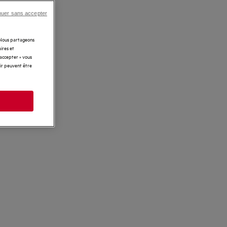
nuer sans accepter
. Nous partageons
ires et
 accepter » vous
rir peuvent être
s