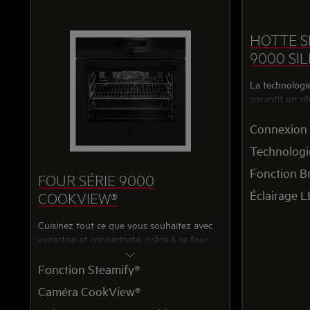
HOTTE S
9000 SI
La technologi
garantit un si
extraction pui
Connexion
Technologi
Fonction B
FOUR SÉRIE 9000
Éclairage L
COOKVIEW®
Cuisinez tout ce que vous souhaitez avec
expertise et connectivité, grâce à ce four
AEG Matt Black.
Fonction Steamify®
Caméra CookView®