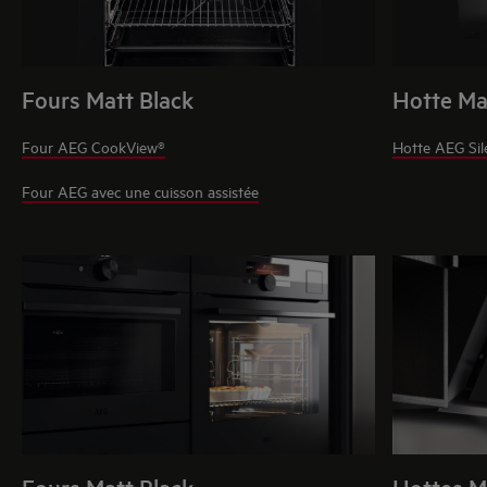
Fours Matt Black
Hotte Ma
Four AEG CookView®
Hotte AEG Sil
Four AEG avec une cuisson assistée
Fours Matt Black
Hottes M