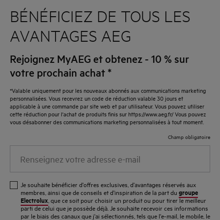
BÉNÉFICIEZ DE TOUS LES
AVANTAGES AEG
Rejoignez MyAEG et obtenez - 10 % sur
votre prochain achat
*
*Valable uniquement pour les nouveaux abonnés aux communications marketing
personnalisées. Vous recevrez un code de réduction valable 30 jours et
applicable à une commande par site web et par utilisateur. Vous pouvez utiliser
cette réduction pour l'achat de produits finis sur https://www.aeg.fr/ Vous pouvez
vous désabonner des communications marketing personnalisées à tout moment.
Champ obligatoire
Renseignez
votre
adresse
Je souhaite bénéficier d'offres exclusives, d'avantages réservés aux
e-
groupe
membres, ainsi que de conseils et d'inspiration de la part du
Electrolux
, que ce soit pour choisir un produit ou pour tirer le meilleur
mail
parti de celui que je possède déjà. Je souhaite recevoir ces informations
par le biais des canaux que j'ai sélectionnés, tels que l'e-mail, le mobile, le