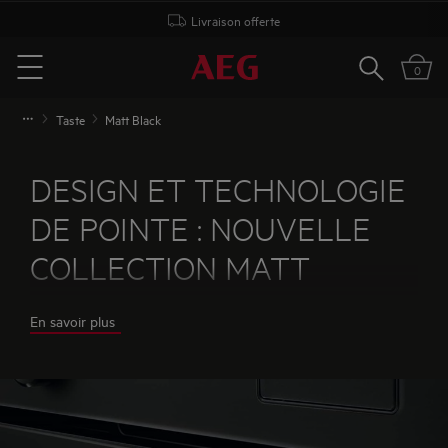
Livraison offerte
Rechercher
0
Menu
Taste
Matt Black
DESIGN ET TECHNOLOGIE
DE POINTE : NOUVELLE
COLLECTION MATT
BLACK.
En savoir plus
La demande émergente de matériaux performants
dans la conception des cuisines montre bien que la
cuisine est la référence en matière de design dans
votre maison.