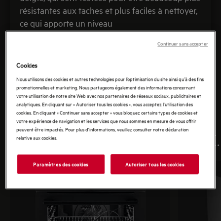
résistantes aux taches et plus faciles à nettoyer,
ce qui apporte un niveau
de performance avancé.
Continuer sans accepter
Cookies
Nous utilisons des cookies et autres technologies pour l’optimisation du site ainsi qu’à des fins
promotionnelles et marketing. Nous partageons également des informations concernant
votre utilisation de notre site Web avec nos partenaires de réseaux sociaux, publicitaires et
LE DESIGN PREMIUM DE
analytiques. En cliquant sur « Autoriser tous les cookies », vous acceptez l'utilisation des
cookies. En cliquant « Continuer sans accepter » vous bloquez certains types de cookies et
NOTRE COLLECTION MATT
votre expérience de navigation et les services que nous sommes en mesure de vous offrir
peuvent être impactés. Pour plus d'informations, veuillez consulter notre déclaration
BLACK POUR VOTRE CUISINE.
relative aux cookies.
Paramètres des cookies
Autoriser tous les cookies