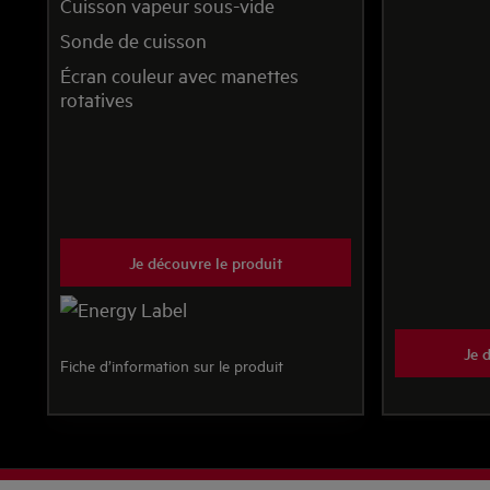
Cuisson vapeur sous-vide
Sonde de cuisson
Écran couleur avec manettes
rotatives
Je découvre le produit
Je 
Fiche d’information sur le produit