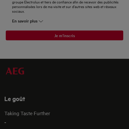
groupe Electrolux et tiers de confiance afin de recevoir des publicités
personnalisées lors de ma visite et sur d'autres sites web et réseaux
sociaux.
En savoir plus
Je m’inscris
Le goût
Taking Taste Further
-