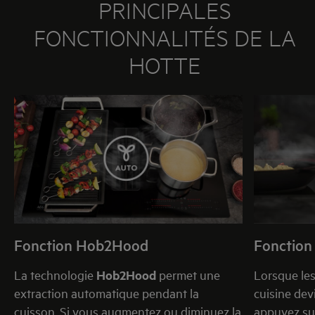
PRINCIPALES
FONCTIONNALITÉS DE LA
HOTTE
Fonction Hob2Hood
Fonction
La technologie
Hob2Hood
permet une
Lorsque les
extraction automatique pendant la
cuisine dev
cuisson. Si vous augmentez ou diminuez la
appuyez su