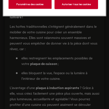
Paramètres des cookies
Autoriser tous les cookies
Finies les hottes encombrantes qui bloquent l’espace et la
lumière !
Les hottes traditionnelles s’intègrent généralement dans le
mobilier de votre cuisine pour créer un ensemble
harmonieux. Elles sont néanmoins souvent massives et
peuvent vous empêcher de donner vie à la pièce dont vous
rêvez, car :
●
elles restreignent les emplacements possibles de
plaque de cuisson
votre
;
●
elles bloquent la vue, l’espace ou la lumière à
l’intérieur de votre cuisine.
plaque à induction aspirante
L’avantage d’une
? Grâce à
elle, vous créez facilement une pièce plus ouverte, mais aussi
plus lumineuse, accueillante et agréable ! Vous pourrez
profiter d’une cuisine où peuvent aisément se dérouler