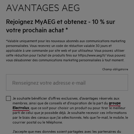
AVANTAGES AEG
Rejoignez MyAEG et obtenez - 10 % sur
votre prochain achat
*
*Valable uniquement pour les nouveaux abonnés aux communications marketing
personnalisées. Vous recevrez un code de réduction valable 30 jours et
applicable à une commande par site web et par utilisateur. Vous pouvez utiliser
cette réduction pour l'achat de produits finis sur https://www.aeg.fr/ Vous pouvez
vous désabonner des communications marketing personnalisées à tout moment.
Champ obligatoire
Renseignez
votre
adresse
Je souhaite bénéficier d'offres exclusives, d'avantages réservés aux
e-
groupe
membres, ainsi que de conseils et d'inspiration de la part du
Electrolux
, que ce soit pour choisir un produit ou pour tirer le meilleur
mail
parti de celui que je possède déjà. Je souhaite recevoir ces informations
par le biais des canaux que j'ai sélectionnés, tels que l'e-mail, le mobile, le
courrier postal ou le téléphone.
J'accepte que mes données soient partagées avec les partenaires du