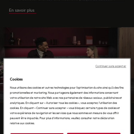
plaque à induction aspirante
Connaissez-vous la
? Dotée de
En savoir plus
hotte intégrée
formidables qualités et équipée d’une
, elle
vous séduira à coup sûr ! Découvrez sans attendre ses
nombreuses caractéristiques.
Continuer sans accepter
Cookies
Nous utilisons des cookies et autres technologies pour l’optimisation du site ainsi qu’à des fins
promotionnelles et marketing. Nous partageons également des informations concernant
votre utilisation de notre site Web avec nos partenaires de réseaux sociaux, publicitaires et
analytiques. En cliquant sur « Autoriser tous les cookies », vous acceptez l'utilisation des
CRÉEZ VOTRE CUISINE
cookies. En cliquant « Continuer sans accepter » vous bloquez certains types de cookies et
votre expérience de navigation et les services que nous sommes en mesure de vous offrir
COMME VOUS LE
peuvent être impactés. Pour plus d'informations, veuillez consulter notre déclaration
relative aux cookies.
VOULEZ