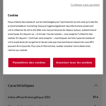
CIS6699BPW
Continuer sans accepter
Cuisinière Induction 4 foyers 60x60
Cookies
SteamBake
Nous utilisons des cookies et autres technologies pour l’optimisation du site ainsi qu’à des fins
promotionnelles et marketing. Nous partageons également des informations concernant
votre utilisation de notre site Web avec nos partenaires de réseaux sociaux, publicitaires et
Fiche d’information sur le produit
analytiques. En cliquant sur « Autoriser tous les cookies », vous acceptez l'utilisation des
cookies. En cliquant « Continuer sans accepter » vous bloquez certains types de cookies et
votre expérience de navigation et les services que nous sommes en mesure de vous offrir
peuvent être impactés. Pour plus d'informations, veuillez consulter notre déclaration
Consultez les chapitres 1 et 2 du manuel d'utilisation pour prendre
relative aux cookies.
connaissance des consignes de sécurité conformes à la
réglementation EU 2023-988. Il est impératif de lire attentivement
l'intégralité du manuel avant toute utilisation du produit.
Paramètres des cookies
Autoriser tous les cookies
Caractéristiques
81.4
Indice efficacité énergétique (EEI)