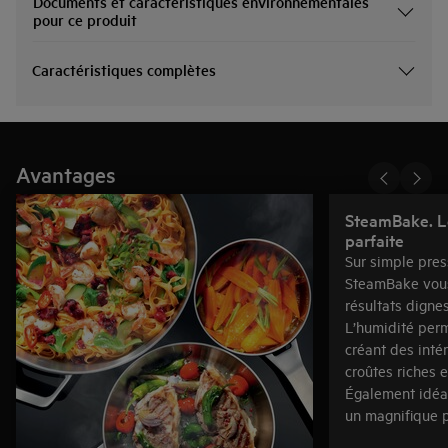
Documents et caractéristiques environnementales
pour ce produit
Caractéristiques complètes
Avantages
SteamBake. Le
parfaite
Sur simple pres
SteamBake vous
résultats digne
L’humidité perm
créant des inté
croûtes riches e
Également idéal
un magnifique p