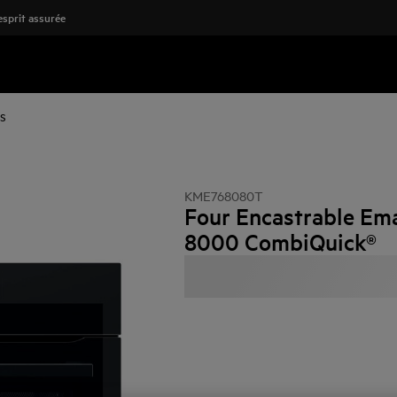
'esprit assurée
s
KME768080T
Four Encastrable Ema
8000 CombiQuick®