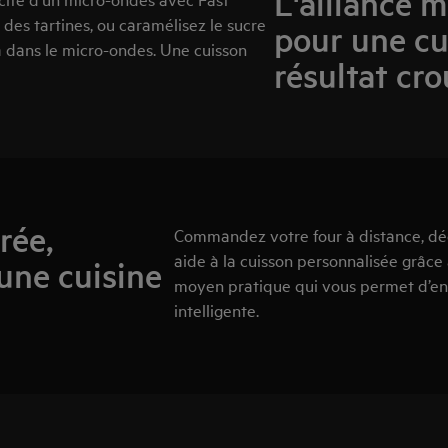
L'alliance m
 des tartines, ou caramélisez le sucre
pour une cu
a dans le micro-ondes. Une cuisson
résultat cro
rée,
Commandez votre four à distance, dé
aide à la cuisson personnalisée grâce 
une cuisine
moyen pratique qui vous permet d’enr
intelligente.