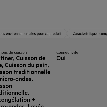
ques environnementales pour ce produit
Caractéristiques com
ions de cuisson
Connectivité
tiner, Cuisson de
Oui
e, Cuisson du pain,
sson traditionnelle
micro-ondes,
isson
ditionnelle,
ongélation +
ro-ondes, Levée