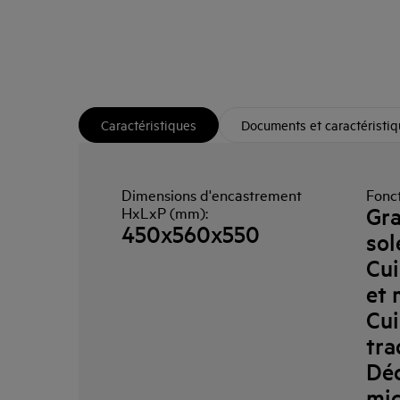
Caractéristiques
Documents et caractéristi
Dimensions d'encastrement
Fonct
Gra
HxLxP (mm):
450x560x550
sol
Cui
et 
Cu
tra
Déc
mic