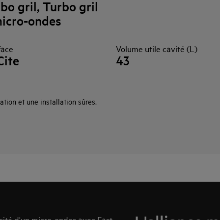
bo gril, Turbo gril
icro-ondes
face
Volume utile cavité (L)
Cite
43
ation et une installation sûres.
acité d'un micro-ondes avec Fast