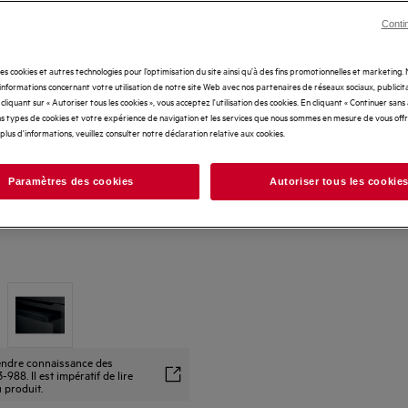
Conti
des cookies et autres technologies pour l’optimisation du site ainsi qu’à des fins promotionnelles et marketing
nformations concernant votre utilisation de notre site Web avec nos partenaires de réseaux sociaux, publicita
cliquant sur « Autoriser tous les cookies », vous acceptez l'utilisation des cookies. En cliquant « Continuer sans
s types de cookies et votre expérience de navigation et les services que nous sommes en mesure de vous off
plus d'informations, veuillez consulter notre déclaration relative aux cookies.
Paramètres des cookies
Autoriser tous les cookie
prendre connaissance des
88. Il est impératif de lire
u produit.