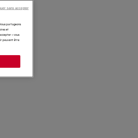
nuer sans accepter
. Nous partageons
ires et
 accepter » vous
rir peuvent être
s