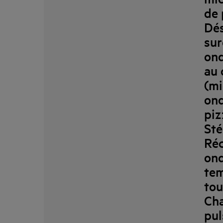
de 
Dés
sur
ond
au 
(mi
ond
piz
Sté
Réc
ond
tem
tou
Cha
pul