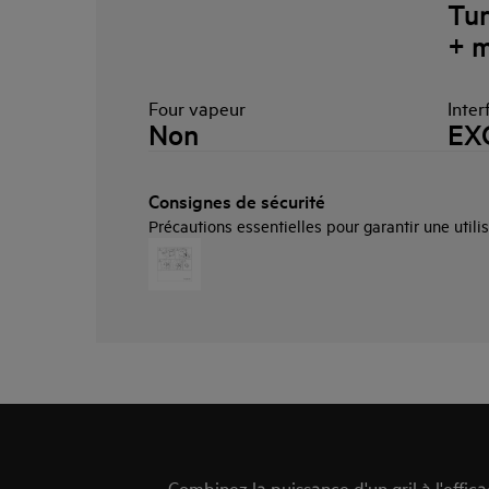
Tur
+ m
Four vapeur
Inter
Non
EX
Consignes de sécurité
Précautions essentielles pour garantir une utilis
Combinez la puissance d'un gril à l'effic