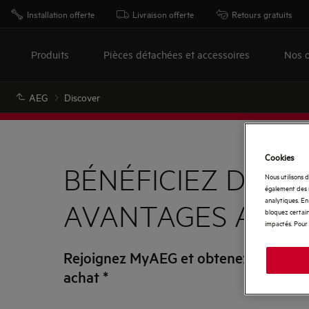
Installation offerte
Livraison offerte
Retours gratuits
Produits
Pièces détachées et accessoires
Nos o
AEG
Discover
Cookies
BÉNÉFICIEZ DE TO
Nous utilisons 
également des i
analytiques. En 
AVANTAGES AEG
bloquez certain
impactés. Pour 
Rejoignez MyAEG et obtenez - 10 % su
achat
*