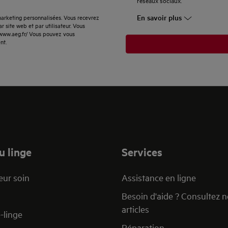
réseaux sociaux.
En savoir plus
rketing personnalisées. Vous recevrez
 site web et par utilisateur. Vous
://www.aeg.fr/ Vous pouvez vous
nt.
u linge
Services
eur soin
Assistance en ligne
Besoin d'aide ? Consultez 
articles
-linge
Réparation