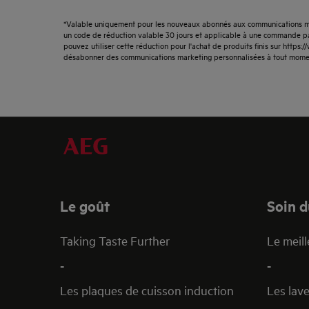
*Valable uniquement pour les nouveaux abonnés aux communications ma
un code de réduction valable 30 jours et applicable à une commande par
pouvez utiliser cette réduction pour l'achat de produits finis sur https
désabonner des communications marketing personnalisées à tout mome
Le goût
Soin d
Taking Taste Further
Le meill
-
-
Les plaques de cuisson induction
Les lave