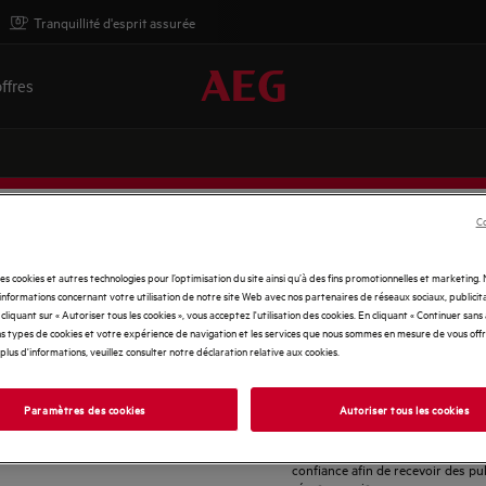
Tranquillité d'esprit assurée
ffres
Co
US LES
des cookies et autres technologies pour l’optimisation du site ainsi qu’à des fins promotionnelles et marketing
Renseignez
nformations concernant votre utilisation de notre site Web avec nos partenaires de réseaux sociaux, publicita
cliquant sur « Autoriser tous les cookies », vous acceptez l'utilisation des cookies. En cliquant « Continuer sans
votre
s types de cookies et votre expérience de navigation et les services que nous sommes en mesure de vous off
adresse
plus d'informations, veuillez consulter notre déclaration relative aux cookies.
Je souhaite bénéficier d'offres e
e-
grou
et d'inspiration de la part du
r votre prochain
meilleur parti de celui que je pos
mail
Paramètres des cookies
Autoriser tous les cookies
canaux que j'ai sélectionnés, tels 
J'accepte que mes données soient 
confiance afin de recevoir des pub