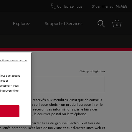
Contactez-nous
S'identifier sur MyAEG
Rechercher
Explorez
Support et Services
0
ntinuer sans accepter
Champ obligatoire
. Nous partageons
ires et
 accepter » vous
rir peuvent être
xclusives, d'avantages réservés aux membres, ainsi que de conseils
pe Electrolux
, que ce soit pour choisir un produit ou pour tirer le
sède déjà. Je souhaite recevoir ces informations par le biais des
que l'e-mail, le mobile, le courrier postal ou le téléphone.
partagées avec les partenaires du groupe Electrolux et tiers de
licités personnalisées lors de ma visite et sur d'autres sites web et