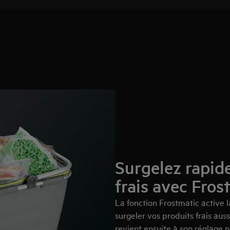
Surgelez rapid
frais avec Fros
La fonction Frostmatic active
surgeler vos produits frais au
revient ensuite à son réglage 