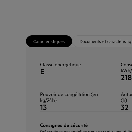
Caractéristiques
Documents et caractéristi
Classe énergétique
Cons
E
kWh/
218
Pouvoir de congélation (en
Auton
kg/24h)
(h)
13
32
Consignes de sécurité
Précautions essentielles pour garantir une utilis