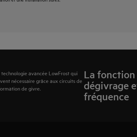
La fonction 
la technologie avancée LowFrost qui
uvent nécessaire grâce aux circuits de
dégivrage et
formation de givre.
fréquence