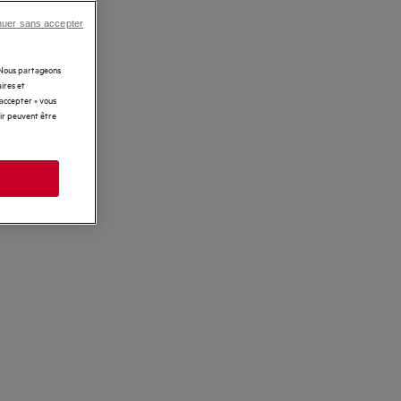
nuer sans accepter
. Nous partageons
ires et
 accepter » vous
rir peuvent être
s