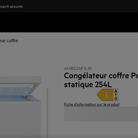
'esprit assurée
ur coffre
AHB526E1LW
Congélateur coffre Po
statique 254L
Fiche d’information sur le produit