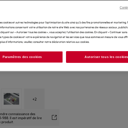
Conti
des cookies et autres technologies pour l’optimisation du site ainsi qu’à des fins promotionnelles et marketing
nformations concernant votre utilisation de notre site Web avec nos partenaires de réseaux sociaux, publicita
cliquant sur « Autoriser tous les cookies », vous acceptez l'utilisation des cookies. En cliquant « Continuer sans
s types de cookies et votre expérience de navigation et les services que nous sommes en mesure de vous off
plus d'informations, veuillez consulter notre déclaration relative aux cookies.
Paramètres des cookies
Autoriser tous les cookie
+
2
prendre connaissance des
88. Il est impératif de lire
u produit.