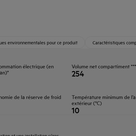
ques environnementales pour ce produit
Caractéristiques com
ommation électrique (en
Volume net compartiment ***
254
an)*
omie de la réserve de froid
Température minimum de l’a
extérieur (°C)
10
ation et une installation sûres.