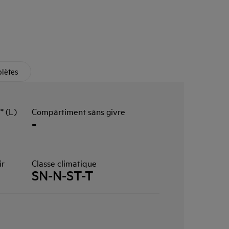
plètes
* (L)
Compartiment sans givre
-
ir
Classe climatique
SN-N-ST-T