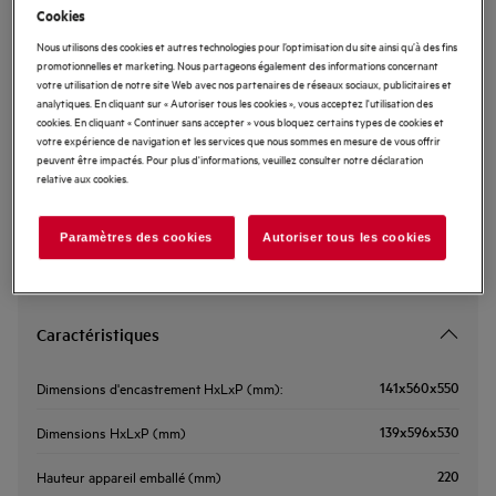
Cookies
OD8K11B
Tiroir chauffant Encastrable
Nous utilisons des cookies et autres technologies pour l’optimisation du site ainsi qu’à des fins
promotionnelles et marketing. Nous partageons également des informations concernant
votre utilisation de notre site Web avec nos partenaires de réseaux sociaux, publicitaires et
analytiques. En cliquant sur « Autoriser tous les cookies », vous acceptez l'utilisation des
cookies. En cliquant « Continuer sans accepter » vous bloquez certains types de cookies et
votre expérience de navigation et les services que nous sommes en mesure de vous offrir
Consultez les chapitres 1 et 2 du manuel d'utilisation pour prendre
peuvent être impactés. Pour plus d'informations, veuillez consulter notre déclaration
connaissance des consignes de sécurité conformes à la
relative aux cookies.
réglementation EU 2023-988. Il est impératif de lire attentivement
l'intégralité du manuel avant toute utilisation du produit.
Paramètres des cookies
Autoriser tous les cookies
Caractéristiques
141x560x550
Dimensions d'encastrement HxLxP (mm):
139x596x530
Dimensions HxLxP (mm)
220
Hauteur appareil emballé (mm)