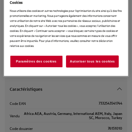
Cookies
A9HL33
Nous utilisons des cookies et autres technologies pour l’optimisation du site ainsi qu’à des fins
Plancha Gril
promotionnelles et marketing. Nous partageons également des informations concernant
votre utilisation de notre site Web avec nos partenaires de réseaux sociaux, publicitaires et
analytiques. En cliquant sur « Autoriser tous les cookies », vous acceptez l'utilisation des
cookies. En cliquant « Continuer sans accepter » vous bloquez certains types de cookies et
votre expérience de navigation et les services que nous sommes en mesure de vous offrir
peuvent être impactés. Pour plus d'informations, veuillez consulter notre déclaration
Veuillez consulter le manuel d'utilisation pour prendre
relative aux cookies.
connaissance des avertissements et informations de sécurité
conformes à la réglementation EU 2023-988. Pour garantir votre
sécurité, lisez intégralement le manuel avant d'utiliser le produit.
Paramètres des cookies
Autoriser tous les cookies
Caractéristiques
7332543541744
Code EAN
Africa AEA, Austria, Germany, International AEM, Italy, Japan
Vendu
SC, Morocco, Turkey
76151010
Code douanier