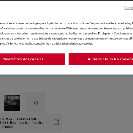
Conti
des cookies et autres technologies pour l’optimisation du site ainsi qu’à des fins promotionnelles et marketing
nformations concernant votre utilisation de notre site Web avec nos partenaires de réseaux sociaux, publicita
cliquant sur « Autoriser tous les cookies », vous acceptez l'utilisation des cookies. En cliquant « Continuer sans
s types de cookies et votre expérience de navigation et les services que nous sommes en mesure de vous off
plus d'informations, veuillez consulter notre déclaration relative aux cookies.
Paramètres des cookies
Autoriser tous les cookie
+
5
prendre connaissance des
88. Il est impératif de lire
u produit.