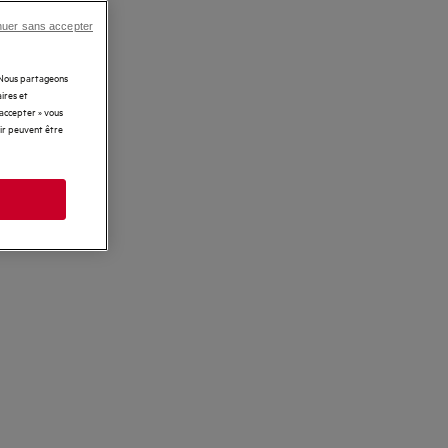
nuer sans accepter
. Nous partageons
ires et
 accepter » vous
rir peuvent être
s