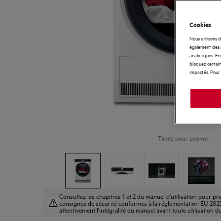
Cookies
Nous utilisons 
également des i
analytiques. En 
bloquez certain
impactés. Pour 
Tapez pour zoomer
Consultez les chapitres 1 et 2 du manuel d'utilisation pour 
consignes de sécurité conformes à la réglementation EU 2023-9
attentivement l'intégralité du manuel avant toute utilisation d