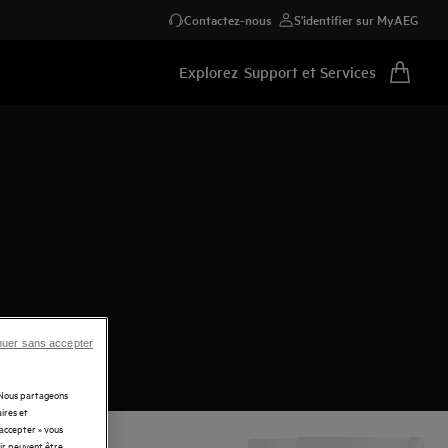
Contactez-nous
S'identifier sur MyAEG
Explorez
Support et Services
nuer sans accepter
. Nous partageons
ires et
 accepter » vous
rir peuvent être