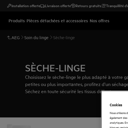
Installation offerte
Livraison offerte
Retours gratuits
Tranquillité d
Produits
Pièces détachées et accessoires
Nos offres
AEG
Soin du linge
Sèche-linge
SÈCHE-LINGE
Choisissez le sèche-linge le plus adapté à votre g
petites ou plus importantes, profitez d'un séchage
Séchez en toute sécurité les tissus délicats, comme 
Cookies
Nous utilisons 
également des i
analytiques. En 
bloquez certain