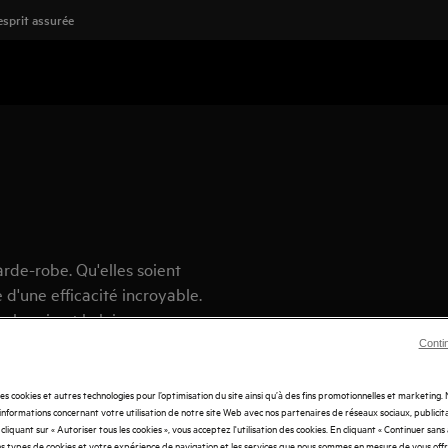
'esprit assurée
arde-robe. Qu'elles soient
 d'une efficacité incroyable.
la soie et la laine.
Conti
des cookies et autres technologies pour l’optimisation du site ainsi qu’à des fins promotionnelles et marketing
nformations concernant votre utilisation de notre site Web avec nos partenaires de réseaux sociaux, publicita
cliquant sur « Autoriser tous les cookies », vous acceptez l'utilisation des cookies. En cliquant « Continuer sans
s types de cookies et votre expérience de navigation et les services que nous sommes en mesure de vous off