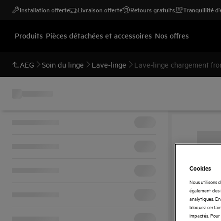
Installation offerte
Livraison offerte
Retours gratuits
Tranquillité d
Produits
Pièces détachées et accessoires
Nos offres
AEG
Soin du linge
Lave-linge
Lave-linge chargement fro
Cookies
Nous utilisons 
également des i
analytiques. En 
bloquez certain
impactés. Pour 