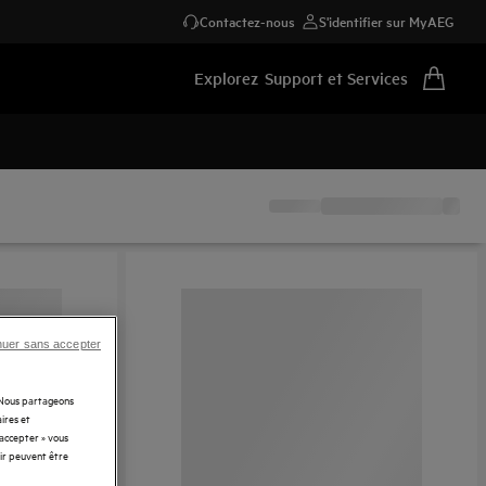
Contactez-nous
S'identifier sur MyAEG
Explorez
Support et Services
nuer sans accepter
. Nous partageons
ires et
 accepter » vous
rir peuvent être