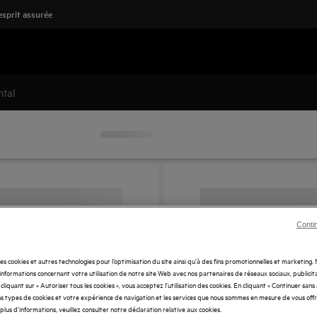
'esprit assurée
ntal
Conti
des cookies et autres technologies pour l’optimisation du site ainsi qu’à des fins promotionnelles et marketing
nformations concernant votre utilisation de notre site Web avec nos partenaires de réseaux sociaux, publicita
cliquant sur « Autoriser tous les cookies », vous acceptez l'utilisation des cookies. En cliquant « Continuer sans
s types de cookies et votre expérience de navigation et les services que nous sommes en mesure de vous off
plus d'informations, veuillez consulter notre déclaration relative aux cookies.